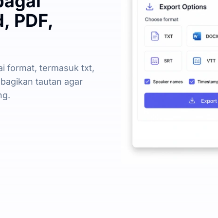
bagai
, PDF,
i format, termasuk txt,
mbagikan tautan agar
ng.