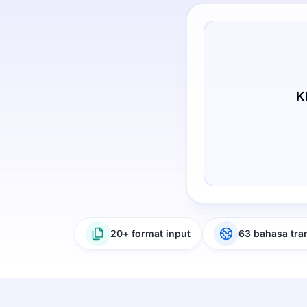
K
20+ format input
63 bahasa tra