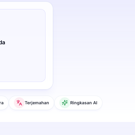
da
ra
Terjemahan
Ringkasan AI