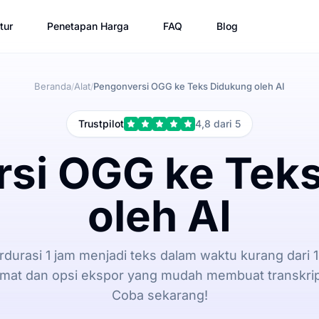
tur
Penetapan Harga
FAQ
Blog
Beranda
Alat
Pengonversi OGG ke Teks Didukung oleh AI
/
/
Trustpilot
4,8 dari 5
si OGG ke Tek
oleh AI
rdurasi 1 jam menjadi teks dalam waktu kurang dari 
rmat dan opsi ekspor yang mudah membuat transkri
Coba sekarang!