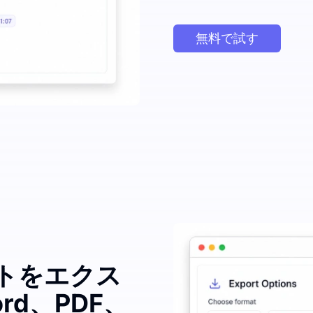
無料で試す
トをエクス
rd、PDF、