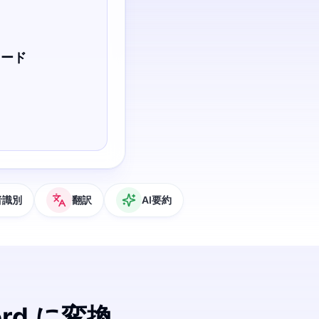
ロード
者識別
翻訳
AI要約
rd に変換