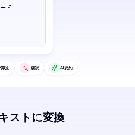
ロード
者識別
翻訳
AI要約
テキストに変換