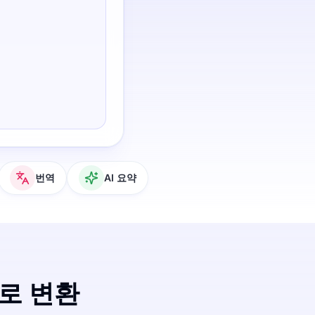
번역
AI 요약
T로 변환