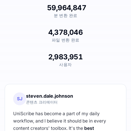
59,964,847
분 변환 완료
4,378,046
파일 변환 완료
2,983,951
사용자
steven.dale.johnson
SJ
콘텐츠 크리에이터
UniScribe has become a part of my daily
workflow, and I believe it should be in every
content creators' toolbox. It's the
best