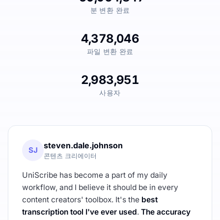
분 변환 완료
4,378,046
파일 변환 완료
2,983,951
사용자
steven.dale.johnson
SJ
콘텐츠 크리에이터
UniScribe has become a part of my daily
workflow, and I believe it should be in every
content creators' toolbox. It's the
best
transcription tool I've ever used
.
The accuracy