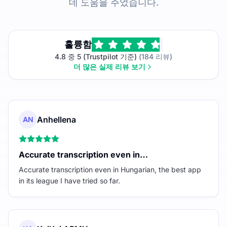
데 도움을 주었습니다.
훌륭함
4.8 중 5 (Trustpilot 기준)
(184 리뷰)
더 많은 실제 리뷰 보기
Anhellena
AN
Accurate transcription even in…
Accurate transcription even in Hungarian, the best app
in its league I have tried so far.