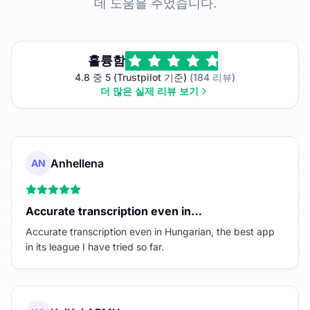
데 도움을 주었습니다.
훌륭함
4.8 중 5 (Trustpilot 기준)
(184 리뷰)
더 많은 실제 리뷰 보기
Anhellena
AN
Accurate transcription even in…
Accurate transcription even in Hungarian, the best app
in its league I have tried so far.