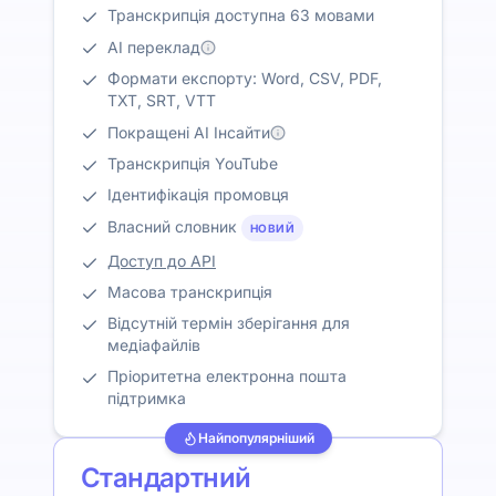
Транскрипція доступна 63 мовами
AI переклад
Формати експорту: Word, CSV, PDF,
TXT, SRT, VTT
Покращені AI Інсайти
Транскрипція YouTube
Ідентифікація промовця
Власний словник
НОВИЙ
Доступ до API
Масова транскрипція
Відсутній термін зберігання для
медіафайлів
Пріоритетна електронна пошта
підтримка
Найпопулярніший
Стандартний