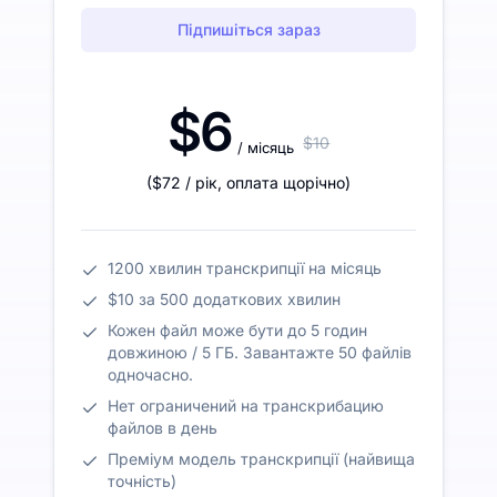
Підпишіться зараз
$6
$10
/ місяць
(
$72
/ рік
,
оплата щорічно
)
1200 хвилин транскрипції на місяць
$10 за 500 додаткових хвилин
Кожен файл може бути до 5 годин
довжиною / 5 ГБ. Завантажте 50 файлів
одночасно.
Нет ограничений на транскрибацию
файлов в день
Преміум модель транскрипції (найвища
точність)