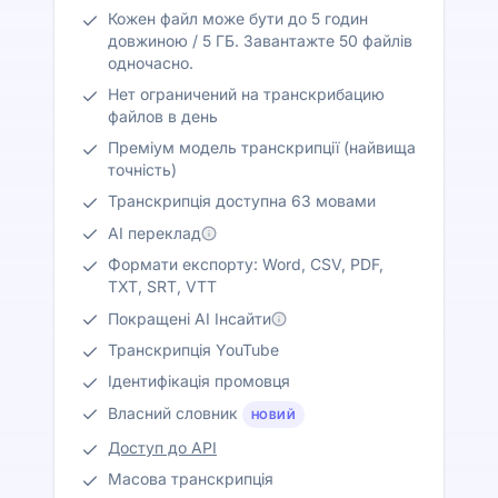
Кожен файл може бути до 5 годин
довжиною / 5 ГБ. Завантажте 50 файлів
одночасно.
Нет ограничений на транскрибацию
файлов в день
Преміум модель транскрипції (найвища
точність)
Транскрипція доступна 63 мовами
AI переклад
Формати експорту: Word, CSV, PDF,
TXT, SRT, VTT
Покращені AI Інсайти
Транскрипція YouTube
Ідентифікація промовця
Власний словник
НОВИЙ
Доступ до API
Масова транскрипція