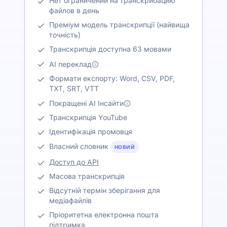
Нет ограничений на транскрибацию
файлов в день
Преміум модель транскрипції (найвища
точність)
Транскрипція доступна 63 мовами
AI переклад
Формати експорту: Word, CSV, PDF,
TXT, SRT, VTT
Покращені AI Інсайти
Транскрипція YouTube
Ідентифікація промовця
Власний словник
НОВИЙ
Доступ до API
Масова транскрипція
Відсутній термін зберігання для
медіафайлів
Пріоритетна електронна пошта
підтримка