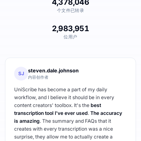
4,378,046
个文件已转录
2,983,951
位用户
steven.dale.johnson
SJ
内容创作者
UniScribe has become a part of my daily
workflow, and I believe it should be in every
content creators' toolbox. It's the
best
transcription tool I've ever used
.
The accuracy
is amazing
. The summary and FAQs that it
creates with every transcription was a nice
surprise, they allow me to actually create a