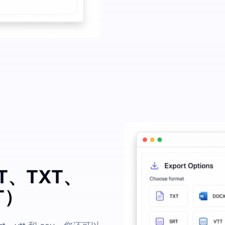
T、TXT、
T）