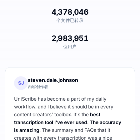
4,378,046
个文件已转录
2,983,951
位用户
steven.dale.johnson
SJ
内容创作者
UniScribe has become a part of my daily
workflow, and I believe it should be in every
content creators' toolbox. It's the
best
transcription tool I've ever used
.
The accuracy
is amazing
. The summary and FAQs that it
creates with every transcription was a nice