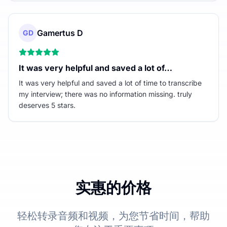
Gamertus D
GD
It was very helpful and saved a lot of…
It was very helpful and saved a lot of time to transcribe
my interview; there was no information missing. truly
deserves 5 stars.
实惠的价格
轻松转录音频和视频，为您节省时间，帮助