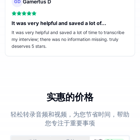
Gamertus D
GD
It was very helpful and saved a lot of…
It was very helpful and saved a lot of time to transcribe
my interview; there was no information missing. truly
deserves 5 stars.
实惠的价格
轻松转录音频和视频，为您节省时间，帮助
您专注于重要事项