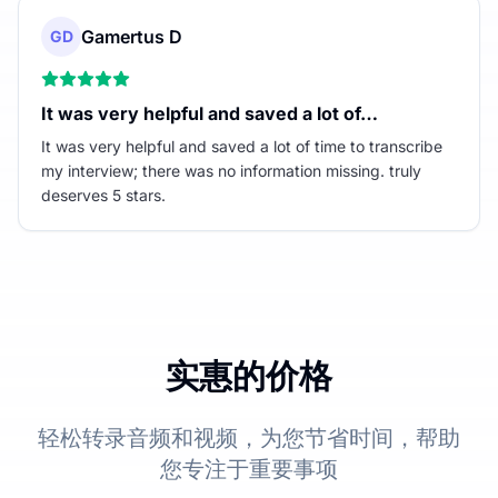
Gamertus D
GD
It was very helpful and saved a lot of…
It was very helpful and saved a lot of time to transcribe
my interview; there was no information missing. truly
deserves 5 stars.
实惠的价格
轻松转录音频和视频，为您节省时间，帮助
您专注于重要事项