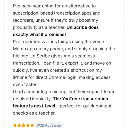
I’ve been searching for an alternative to
subscription-based transcription apps and
recorders, unsure if they’d truly boost my
productivity as a teacher.
UniScribe does
exactly what it promises!
I’ve recorded various things using the Voice
Memo app on my phone, and simply dropping the
file into UniScribe gives me a seamless
transcription. I can file it, export it, and move on
quickly. I’ve even created a shortcut on my
iPhone for direct Chrome login, making access
even faster.
I had a minor login hiccup, but their support team
resolved it quickly.
The YouTube transcription
feature is next-level
– perfect for quick content
checks as a teacher.
来自 AppSumo