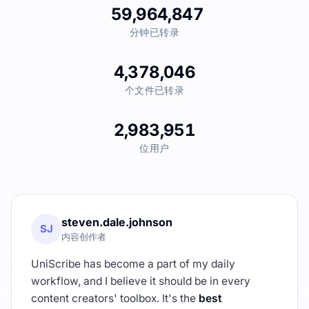
59,964,847
分钟已转录
4,378,046
个文件已转录
2,983,951
位用户
steven.dale.johnson
SJ
内容创作者
UniScribe has become a part of my daily
workflow, and I believe it should be in every
content creators' toolbox. It's the
best