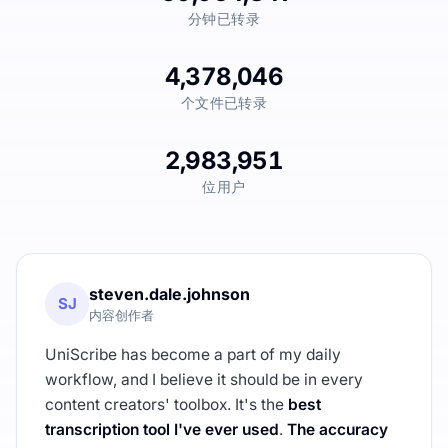
分钟已转录
4,378,046
个文件已转录
2,983,951
位用户
steven.dale.johnson
SJ
内容创作者
UniScribe has become a part of my daily
workflow, and I believe it should be in every
content creators' toolbox. It's the
best
transcription tool I've ever used
.
The accuracy